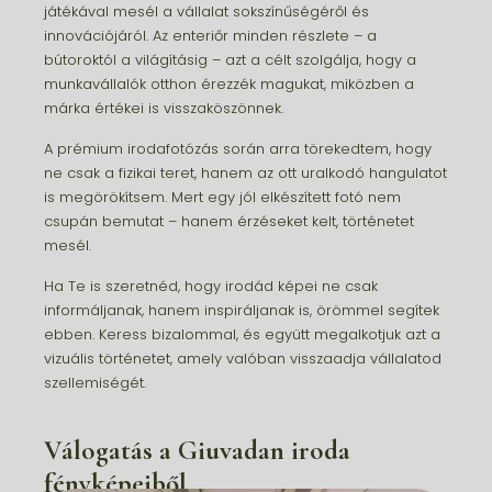
játékával mesél a vállalat sokszínűségéről és
innovációjáról. Az enteriőr minden részlete – a
bútoroktól a világításig – azt a célt szolgálja, hogy a
munkavállalók otthon érezzék magukat, miközben a
márka értékei is visszaköszönnek.
A prémium irodafotózás során arra törekedtem, hogy
ne csak a fizikai teret, hanem az ott uralkodó hangulatot
is megörökítsem. Mert egy jól elkészített fotó nem
csupán bemutat – hanem érzéseket kelt, történetet
mesél.
Ha Te is szeretnéd, hogy irodád képei ne csak
informáljanak, hanem inspiráljanak is, örömmel segítek
ebben. Keress bizalommal, és együtt megalkotjuk azt a
vizuális történetet, amely valóban visszaadja vállalatod
szellemiségét.
Válogatás a Giuvadan iroda
fényképeiből