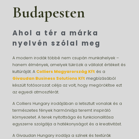
Budapesten
Ahol a tér a márka
nyelvén szólal meg
A modern irodák többé nem csupán munkahelyek –
hanem élmények, amelyek tükrözik a vállalat értékeit és
kultúráját. A
Colliers Magyarország Kft
és a
Givaudan Business Solutions Kft
megbízásából
készült fotósorozat célja az volt, hogy megörökítse ezt
az egyedi atmoszférát.
A Colliers Hungary irodájában a letisztult vonalak és a
természetes fények harmóniája teremt inspiráló
környezetet. A terek nyitottsága és funkcionalitása
egyszerre szolgálja a hatékonyságot és a kreativitást.
A Givaudan Hungary irodája a színek és textúrák