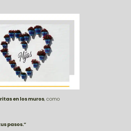
ritas en los muros
, como
tus pasos.”