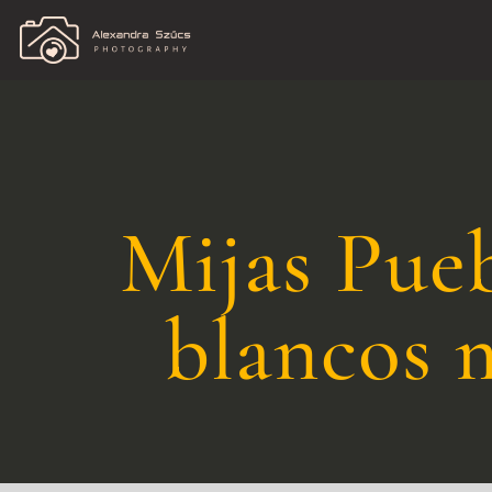
Mijas Pue
blancos 