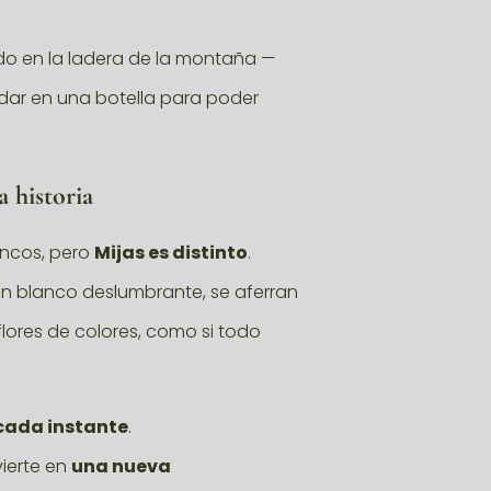
o en la ladera de la montaña —
rdar en una botella para poder
 historia
ancos, pero
Mijas es distinto
.
un blanco deslumbrante, se aferran
 flores de colores, como si todo
cada instante
.
vierte en
una nueva