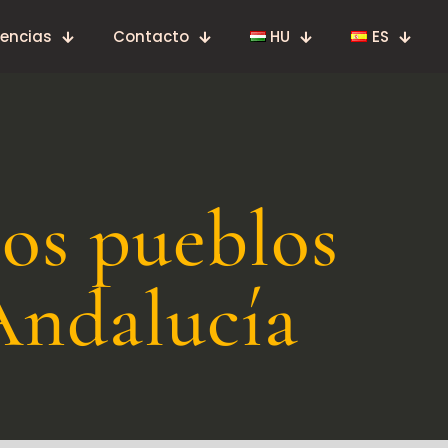
rencias
Contacto
HU
ES
os pueblos
Andalucía